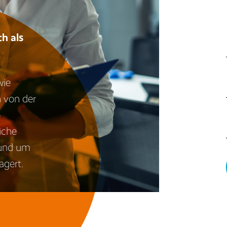
h als
wie
 von der
e
iche
rund um
gert.